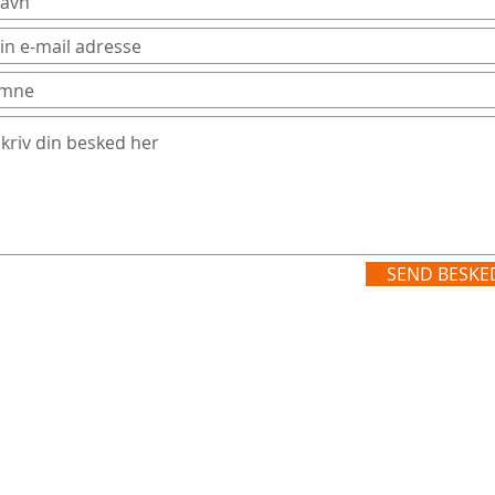
SEND BESKE
GSÅ WIX.COM (du skulle prøve det)
ave for cirka 10.000 kr. (ekskl. moms og shopløsning)!