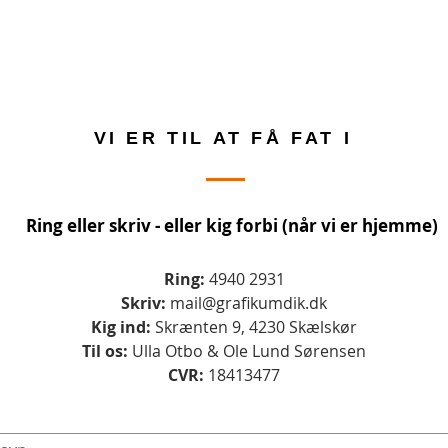
VI ER TIL AT FÅ FAT I
Ring eller skriv - eller kig forbi (når vi er hjemme)
Ring:
4940 2931
Skriv:
mail@grafikumdik.dk
Kig ind:
Skrænten 9, 4230 Skælskør
Til os:
Ulla Otbo & Ole Lund Sørensen
CVR:
18413477