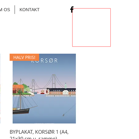
M OS
KONTAKT
HALV PRIS!
Hurtigvisning
BYPLAKAT, KORSØR 1 (A4,
21x30 cm u. ramme)