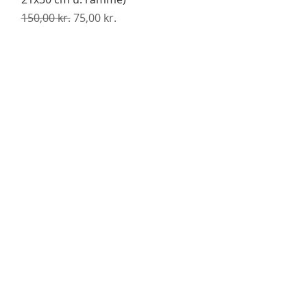
Regulær pris
Salgspris
150,00 kr.
75,00 kr.
TLF.: 4940 2931