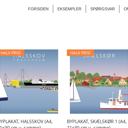
FORSIDEN
EKSEMPLER
SPØRGSVAR
O
HALV PRIS!
HALV PRIS!
Hurtigvisning
Hurtigvisning
YPLAKAT, HALSSKOV (A4,
BYPLAKAT, SKÆLSKØR 1 (A4,
1x30 cm u. ramme)
21x30 cm u. ramme)